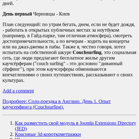
дней.
День первый
Черновцы - Киев
План следующий: по утрам бегать, днем, если не будет дождя,
- работать в открытых публичных местах за ноутбуком
(например, в Гайд-парке, там отличная атмосфера), смотреть
достопримечательности, а по вечерам - ходить на концерты
или на джаз-джемы в пабы. Также я, честно говоря, хотел
испытать на собственной шкуре
Couchsurfing
, это социальная
сеть, где люди предлагают бесплатное жилье другим
каучсёрферам ("couch surfing" - это дословно "диванный
сёрфинг"), при этом каучсерферы обмениваются
впечатлениями о своих путешествиях, рассказывают о своих
культурах.
Add a comment
Подробнее: Соло-поездка в Англию. День 1. Опыт
каучсерфинга (Couchsurfing).
Как разместить свой модуль в Joomla Extensions Directory
(JED)
Красивые 3d-короткометражки