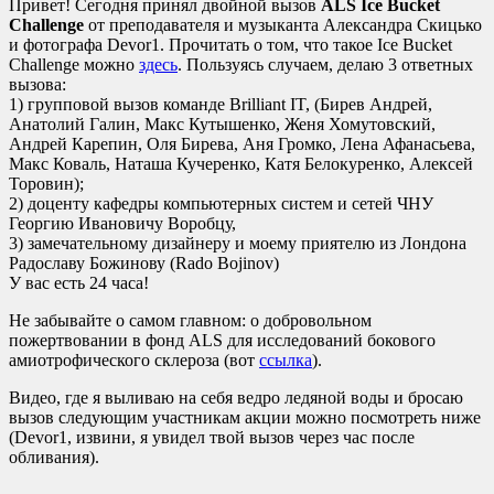
Привет! Сегодня принял двойной вызов
ALS Ice Bucket
Challenge
от преподавателя и музыканта Александра Скицько
и фотографа Devor1. Прочитать о том, что такое Ice Bucket
Challenge можно
здесь
. Пользуясь случаем, делаю 3 ответных
вызова:
1) групповой вызов команде Brilliant IT, (Бирев Андрей,
Анатолий Галин,
Макс Кутышенко, Женя Хомутовский,
Андрей Карепин, Оля Бирева, Аня Громко, Лена Афанасьева,
Макс Коваль, Наташа Кучеренко, Катя Белокуренко, Алексей
Торовин);
2) доценту кафедры компьютерных систем и сетей ЧНУ
Георгию Ивановичу Воробцу,
3) замечательному дизайнеру и моему приятелю из Лондона
Радославу Божинову (Rado Bojinov)
У вас есть 24 часа!
Не забывайте о самом главном: о добровольном
пожертвовании в фонд ALS для исследований бокового
амиотрофического склероза (вот
ссылка
).
Видео, где я выливаю на себя ведро ледяной воды и бросаю
вызов следующим участникам акции можно посмотреть ниже
(Devor1, извини, я увидел твой вызов через час после
обливания).