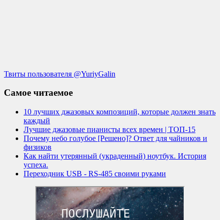
Твиты пользователя @YuriyGalin
Самое читаемое
10 лучших джазовых композиций, которые должен знать
каждый
Лучшие джазовые пианисты всех времен | ТОП-15
Почему небо голубое [Решено]? Ответ для чайников и
физиков
Как найти утерянный (украденный) ноутбук. История
успеха.
Переходник USB - RS-485 своими руками