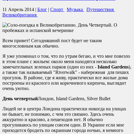
11 Апрель 2014
|
Блог
|
Спорт
Музыка
Путешествия
Великобритания
Всем привет! Сегодняшний пост будет не таким
многословным как обычно.
Я уже упоминал о том, что по утрам бегаю, и что мне повезло
в этом плане с жильем: около меня находятся несколько
замечательных зеленых парков (один из них -
Island Gardens
),
а также так называемый "Riverwalk" - набережная для пеших
прогулок. В районе, где я живу, практически все жилые дома
построены из красного или коричневого кирпича, выглядит
очень уютно.
День четвертый
Лондон, Island Gardens, Silver Bullet
Людей не в центра Лондона практически никогда на улицах
не бывает, не понимаю, с чем это связано. Здесь очень
аккуратно и красиво, а пешеходов нет. Я обычно
прогуливаюсь по улицам совсем один. В Украине если мне
приходится бродить по окраинам города ночью, я немного