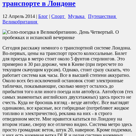
транспорте в Лондоне
12 Апрель 2014
|
Блог
|
Спорт
Музыка
Путешествия
Великобритания
Сегодня расскажу немного о транспортной системе Лондона.
Во-первых, цены на транспорт просто колоссальные. Билет
для проезда в метро стоит около 5 фунтов стерлингов. Это
примерно в 30 раз дороже, чем в Киеве (при пересчете по
текущим скачущим курсам). Однако, стоит сразу сказать, что
работает система как часы. Все в высшей степени аккуратно.
Около всех без исключений остановок стоят электронные
таблички, показывающие, сколько минут осталось до
прибытия того или иного поезда или автобуса. Автобусов (тех
самых знаменитых английских двухэтажных) здесь просто не
счесть. Куда не бросишь взгляд - везде автобус. Все выглядят
одинаково, все красные, все гибридные (потребляют жидкое
топливо и электричество), реклама на них - в строго
отведенном месте. Мне нравится кататься по Лондону на
втором этаже, сверху все отлично видно. Система метро здесь
просто громадная: веток, штук 20, наверное. Кроме подземки,
у них есть наземная ветка DLR и целая система наземных