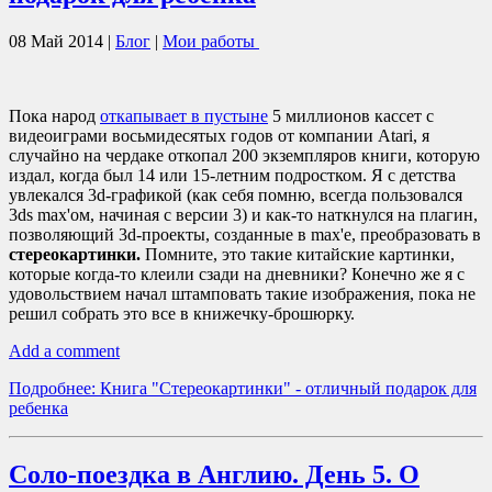
08 Май 2014
|
Блог
|
Мои работы
Пока народ
откапывает в пустыне
5 миллионов кассет с
видеоиграми восьмидесятых годов от компании Atari, я
случайно на чердаке откопал 200 экземпляров книги, которую
издал, когда был 14 или 15-летним подростком. Я с детства
увлекался 3d-графикой (как себя помню, всегда пользовался
3ds max'ом, начиная с версии 3) и как-то наткнулся на плагин,
позволяющий 3d-проекты, созданные в max'е, преобразовать в
стереокартинки.
Помните, это такие китайские картинки,
которые когда-то клеили сзади на дневники?
Конечно же я с
удовольствием начал штамповать такие изображения, пока не
решил собрать это все в книжечку-брошюрку.
Add a comment
Подробнее: Книга "Стереокартинки" - отличный подарок для
ребенка
Соло-поездка в Англию. День 5. О