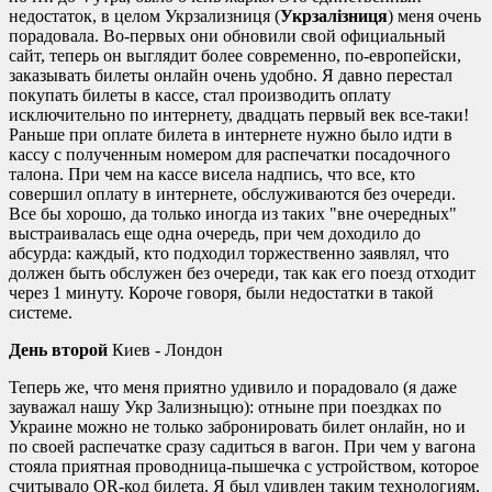
недостаток, в целом Укрзализниця (
Укрзалізниця
) меня очень
порадовала. Во-первых они обновили свой официальный
сайт, теперь он выглядит более современно, по-европейски,
заказывать билеты онлайн очень удобно. Я давно перестал
покупать билеты в кассе, стал производить оплату
исключительно по интернету, двадцать первый век все-таки!
Раньше при оплате билета в интернете нужно было идти в
кассу с полученным номером для распечатки посадочного
талона. При чем на кассе висела надпись, что все, кто
совершил оплату в интернете, обслуживаются без очереди.
Все бы хорошо, да только иногда из таких "вне очередных"
выстраивалась еще одна очередь, при чем доходило до
абсурда: каждый, кто подходил торжественно заявлял, что
должен быть обслужен без очереди, так как его поезд отходит
через 1 минуту. Короче говоря, были недостатки в такой
системе.
День второй
Киев - Лондон
Теперь же, что меня приятно удивило и порадовало (я даже
зауважал нашу Укр Зализныцю): отныне при поездках по
Украине можно не только забронировать билет онлайн, но и
по своей распечатке сразу садиться в вагон. При чем у вагона
стояла приятная проводница-пышечка с устройством, которое
считывало QR-код билета. Я был удивлен таким технологиям,