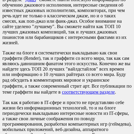
обучению джазового исполнения, интересные сведения об
известных джазовых исполнителях, композиторах, при чем
речь идет не только о классическом джазе, но и о таких
смесях, как поп-джаз или фанк-джаз. Особое внимание на
сайте уделено "лучшему". Вы сможете найти как ТОП 10
лучших джазовых композиций, так и лучших джазовых
пианистов или барабанщиков с интересными фактами из их
жизней.
Также на блоге я систематически выкладываю как свои
граффити (Render), так и граффити со всего мира, так как сам
являюсь давнишним фанатом этого искусства. Конечно же вы
найдете здесь ТОП 20 лучших "вайлдстайлов" всех времен
или информацию о 10 лучших райтерах со всего мира. Буду
рад обсудить
в комментариях
мировое и украинское
граффити, а также современный стрит арт. Все публикации по
теме граффити вы найдете в
соответствующем разделе
.
Так как я работаю в IT-сфере и просто не представляю себе
жизни без информационных технологий, то и на блоге
периодически выкладываю интересные новости из IT-сферы,
а также свои личные соображения по поводу
программирования, разработки компьютерных игр (геймдева),
мобильных приложений, веб-дизайна, аппаратного