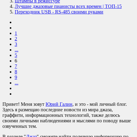
Штампы в режиссуре
Лучшие джазовые пианисты всех времен | ТОП-15
Переходник USB - RS-485 своими руками
1
2
3
...
5
6
7
8
9
...
Привет! Меня зовут
Юрий Галин
, и это - мой личный блог.
Здесь я размещаю последние новости из мира джаза,
граффити, информационных технологий, также делюсь
своими личными наблюдениями и мыслями по поводу выше
озвученных тем.
В разделе "
Джаз
" сможете найти полезную информацию по