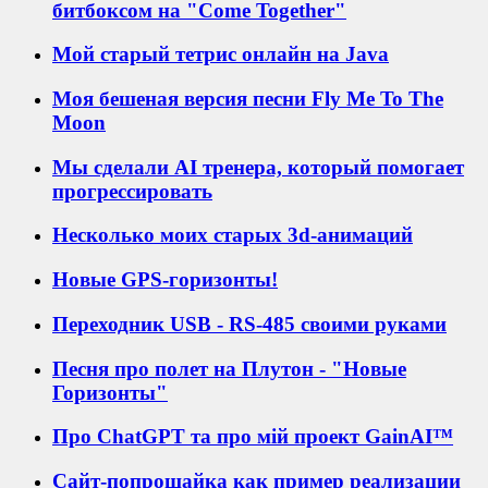
битбоксом на "Come Together"
Мой старый тетрис онлайн на Java
Моя бешеная версия песни Fly Me To The
Moon
Мы сделали AI тренера, который помогает
прогрессировать
Несколько моих старых 3d-анимаций
Новые GPS-горизонты!
Переходник USB - RS-485 своими руками
Песня про полет на Плутон - "Новые
Горизонты"
Про ChatGPT та про мій проект GainAI™
Сайт-попрошайка как пример реализации