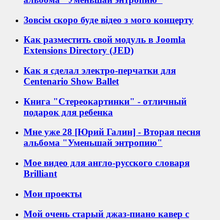
Зовсім скоро буде відео з мого концерту
Как разместить свой модуль в Joomla
Extensions Directory (JED)
Как я сделал электро-перчатки для
Centenario Show Ballet
Книга "Стереокартинки" - отличный
подарок для ребенка
Мне уже 28 [Юрий Галин] - Вторая песня
альбома "Уменьшай энтропию"
Мое видео для англо-русского словаря
Brilliant
Мои проекты
Мой очень старый джаз-пиано кавер с