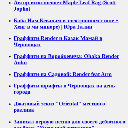
Автор исполненяет Maple Leaf Rag (Scott
Joplin)
Баба Нам Кевалам в электронном стиле +
Хенг в ми миноре) | Юра Галин
Граффити Render и Казак Мамай в
Черновцах
Граффити на Воробкевича: Ohaka Render
Anko
Граффити на Садовой: Render feat Arm
Граффити шрифты в Черновцах на день
города
Джазовый эскиз "Oriental" местного
разлива
Записал первую песню для своего дебютного
альбома "Уменьшай энтропию"