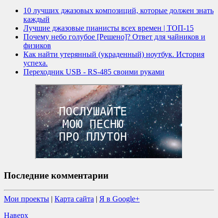
10 лучших джазовых композиций, которые должен знать
каждый
Лучшие джазовые пианисты всех времен | ТОП-15
Почему небо голубое [Решено]? Ответ для чайников и
физиков
Как найти утерянный (украденный) ноутбук. История
успеха.
Переходник USB - RS-485 своими руками
Последние комментарии
Мои проекты
|
Карта сайта
|
Я в Google+
Наверх