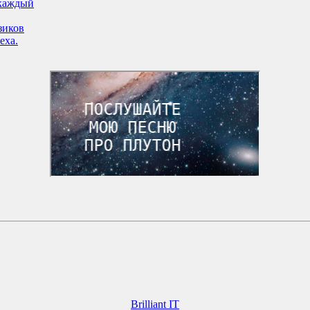
 каждый
зиков
еха.
Brilliant IT