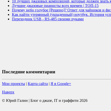
10 лучших джазовых композиций, которые должен знать
Лучшие джазовые пианисты всех времен | ТОП-15
Почему небо голубое [Решено]? Ответ для чайников и фи
Как найти утерянный (украденный) ноутбук. История усп
Переходник USB - RS-485 своими руками
Последние комментарии
Мои проекты
|
Карта сайта
|
Я в Google+
Наверх
© Юрий Галин | Блог о джазе, IT и граффити 2026