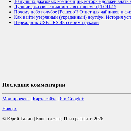
10 лучших джазовых композиций, которые должен знать
Лучшие джазовые пианисты всех времен | ТОП-15
Почему небо голубое [Решено]? Ответ для чайников и фи
Как найти утерянный (украденный) ноутбук. История усп
Переходник USB - RS-485 своими руками
Последние комментарии
Мои проекты
|
Карта сайта
|
Я в Google+
Наверх
© Юрий Галин | Блог о джазе, IT и граффити 2026