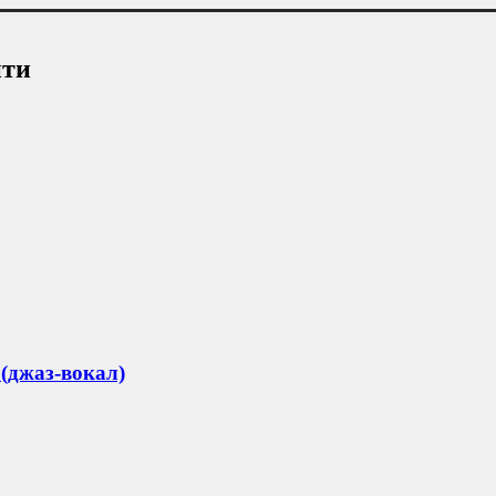
ити
(джаз-вокал)