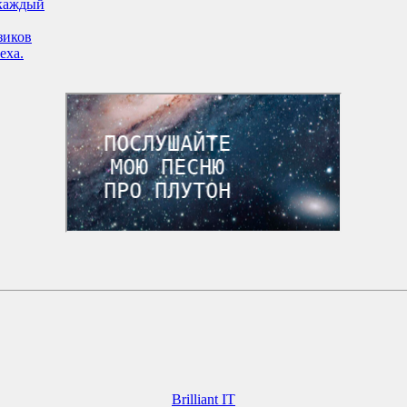
 каждый
зиков
еха.
Brilliant IT